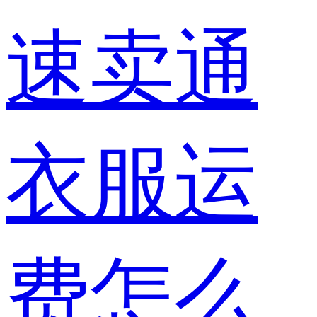
速卖通
衣服运
费怎么