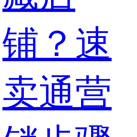
铺？速
卖通营