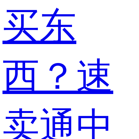
买东
西？速
卖通中