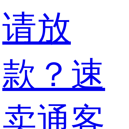
请放
款？速
卖通客