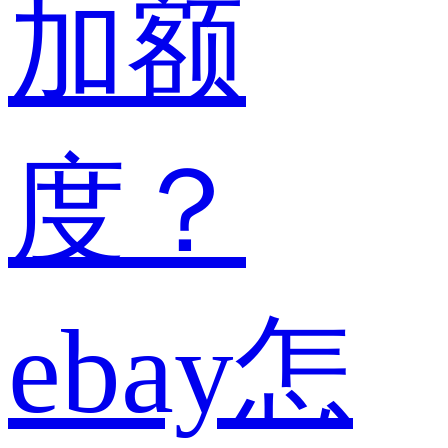
加额
度？
ebay怎