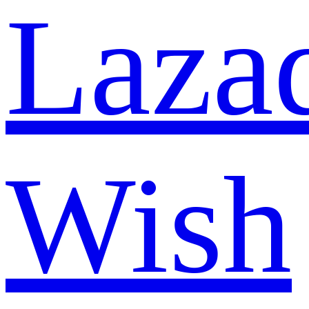
Laza
Wish