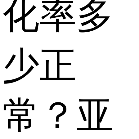
化率多
少正
常？亚