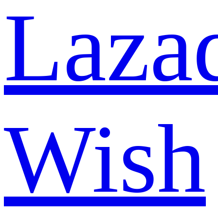
Laza
Wish