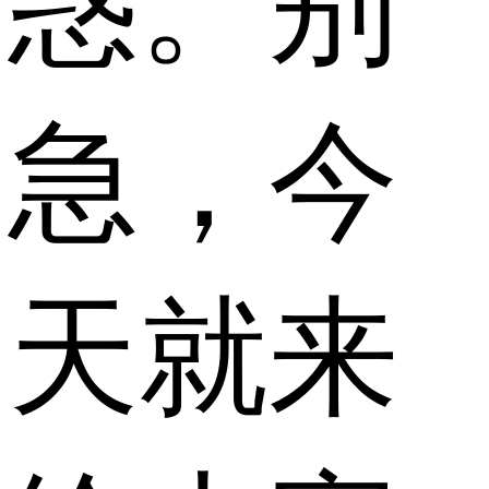
惑。别
急，今
天就来