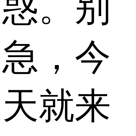
惑。别
急，今
天就来