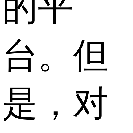
的平
台。但
是，对