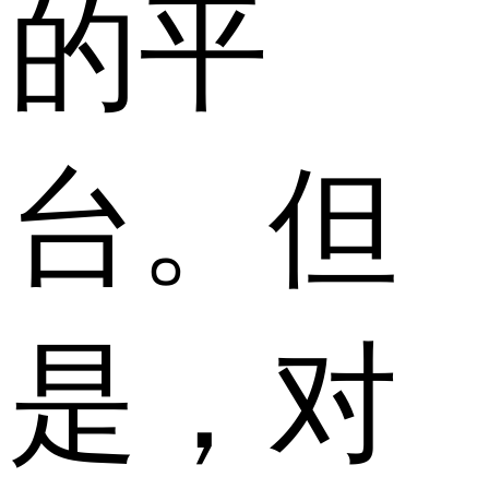
的平
台。但
是，对