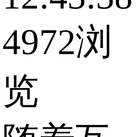
4972浏
览