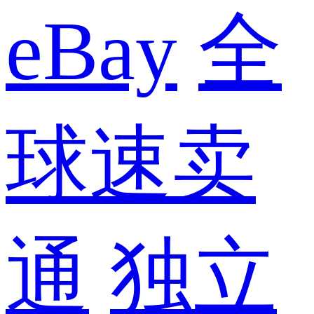
eBay
全
球速卖
通
独立