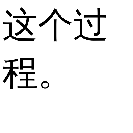
这个过
程。