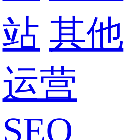
站
其他
运营
SEO