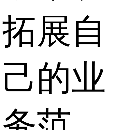
拓展自
己的业
务范