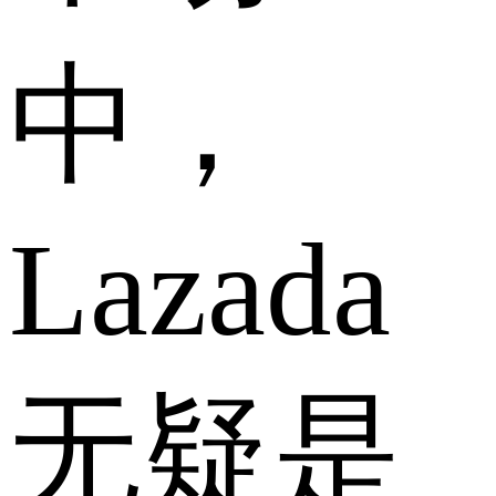
中，
Lazada
无疑是