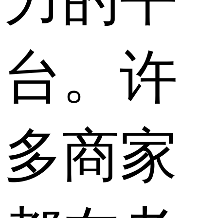
台。许
多商家