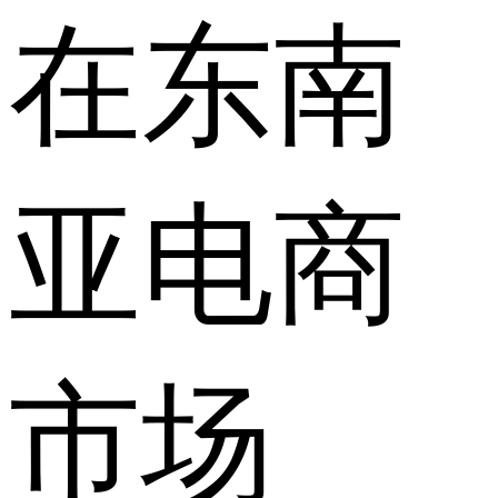
在东南
亚电商
市场