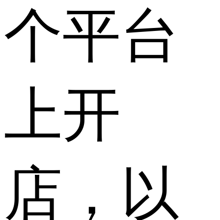
个平台
上开
店，以