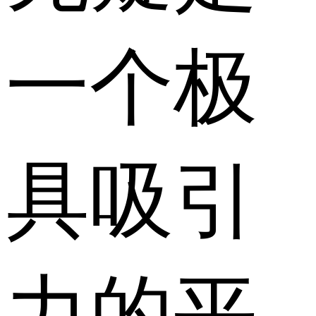
一个极
具吸引
力的平