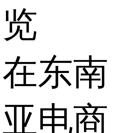
览
在东南
亚电商