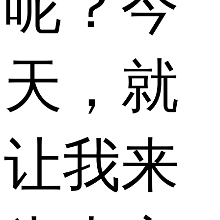
呢？今
天，就
让我来