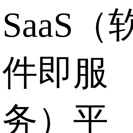
SaaS（
件即服
务）平