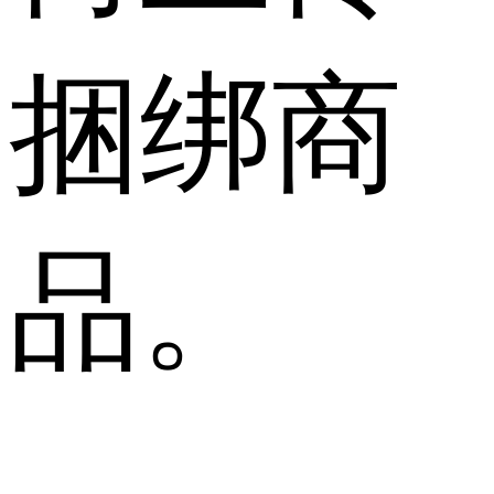
捆绑商
品。