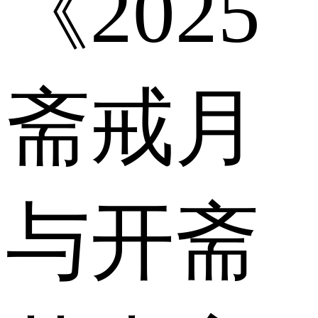
《2025
斋戒月
与开斋