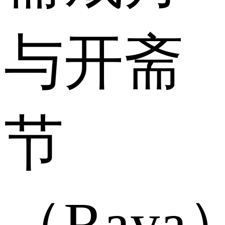
与开斋
节
（Raya