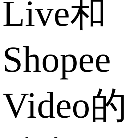
Live和
Shopee
Video的