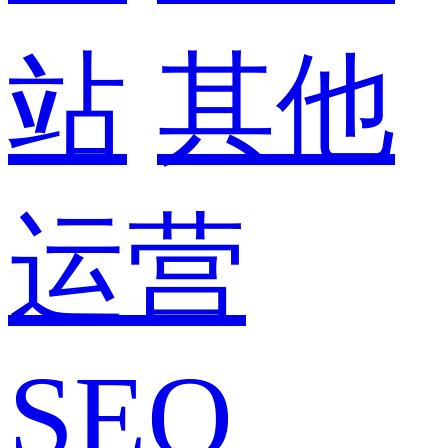
站
其他
运营
SEO