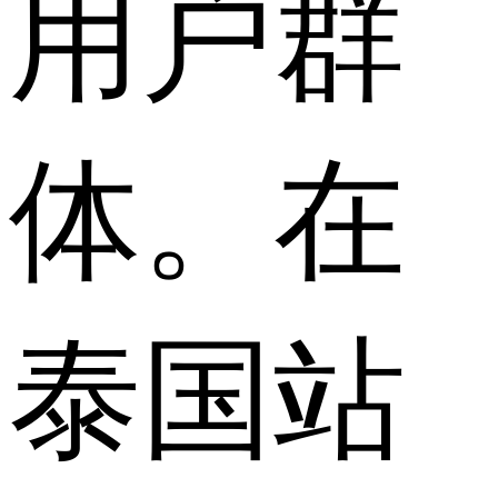
用户群
体。在
泰国站