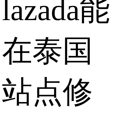
lazada能
在泰国
站点修