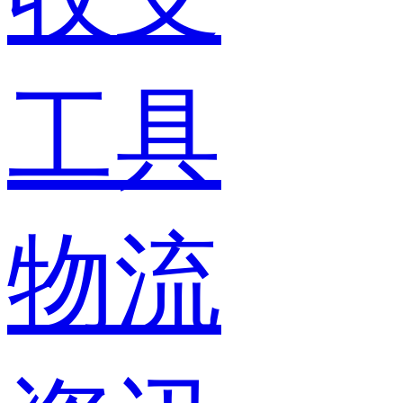
工具
物流