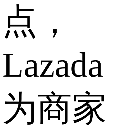
点，
Lazada
为商家