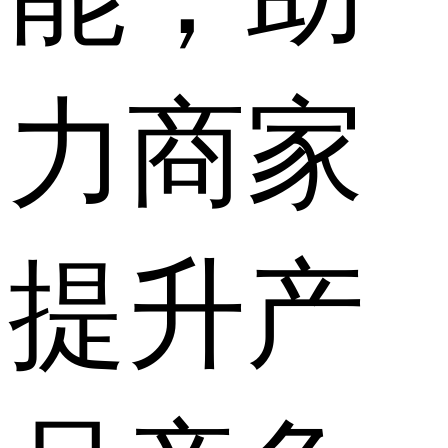
力商家
提升产