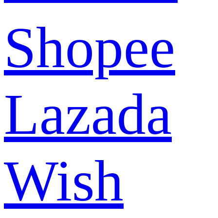
Shopee
Lazada
Wish