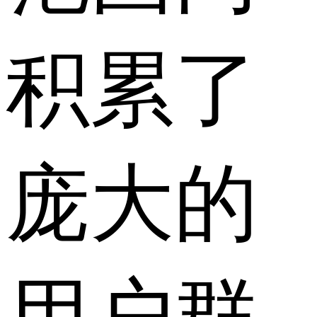
积累了
庞大的