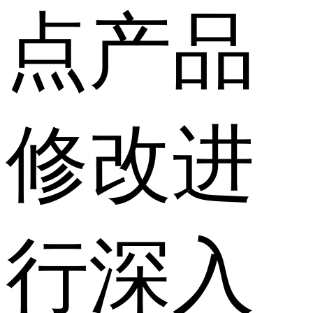
点产品
修改进
行深入